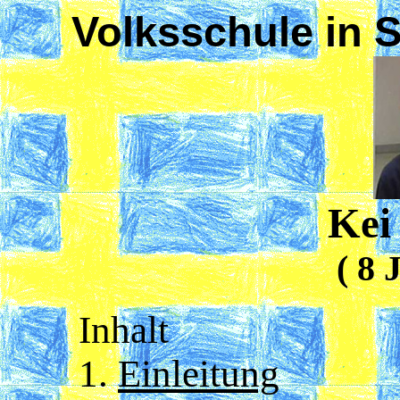
Volksschule in
Kei
( 8 
Inhalt
1.
Einleitung