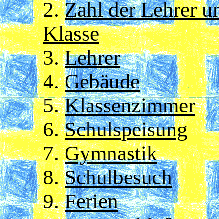
2.
Zahl der Lehrer u
Klasse
3.
Lehrer
4.
Gebäude
5.
Klassenzimmer
6.
Schulspeisung
7.
Gymnastik
8.
Schulbesuch
9.
Ferien