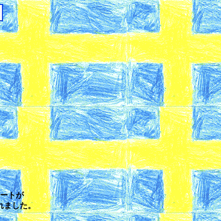
ートが
れました。