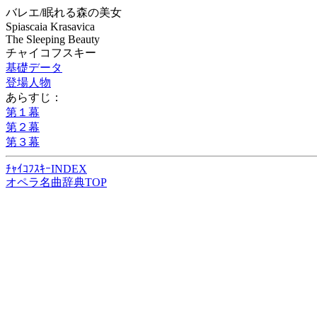
バレエ/眠れる森の美女
Spiascaia Krasavica
The Sleeping Beauty
チャイコフスキー
基礎データ
登場人物
あらすじ：
第１幕
第２幕
第３幕
ﾁｬｲｺﾌｽｷｰINDEX
オペラ名曲辞典TOP