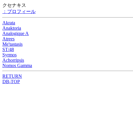
クセナキス
：プロフィール
Akrata
Anaktoria
Analogique A
Atrees
Me'tastasis
ST/48
Syrmos
Achorripsis
Nomos Gamma
RETURN
DB-TOP