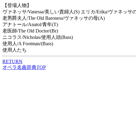
【登場人物】
ヴァネッサ/Vanessa/美しい貴婦人(S) エリカ/Erika/ヴァネッサの
老男爵夫人/The Old Baroness/ヴァネッサの母(A)
アナトール/Anatol/青年(T)
老医師/The Old Doctor/(Br)
ニコラス/Nicholas/使用人頭(Bass)
使用人/A Footman/(Bass)
使用人たち
RETURN
オペラ名曲辞典TOP