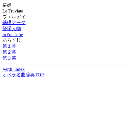
椿姫
La Traviata
ヴェルディ
基礎データ
登場人物
InYouTube
あらすじ
第１幕
第２幕
第３幕
Verdi_index
オペラ名曲辞典TOP