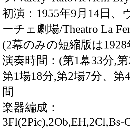
初演：1955年9月14日、
ーチェ劇場/Theatro La Fen
(2幕のみの短縮版は1928年パリ
演奏時間：(第1幕33分,第
第1場18分,第2場7分、第4
間
楽器編成：
3Fl(2Pic),2Ob,EH,2Cl,Bs-