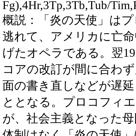
Fg),4Hr,3Tp,3Tb,Tub/Tim,
概説：「炎の天使」はプ
逃れて、アメリカに亡命中の
げたオペラである。翌19
コアの改訂が間に合わず
面の書き直しなどが遅延
ととなる。プロコフィエ
が、社会主義となった母
体制はなく「炎の天使」