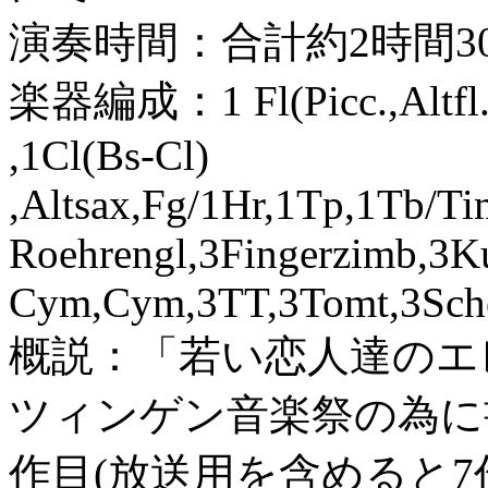
演奏時間：合計約2時間3
楽器編成：1 Fl(Picc.,Altfl. u.
,1Cl(Bs-Cl)
,Altsax,Fg/1Hr,1Tp,1Tb/Ti
Roehrengl,3Fingerzimb,3K
Cym,Cym,3TT,3Tomt,3Schel
概説：「若い恋人達のエ
ツィンゲン音楽祭の為に
作目(放送用を含めると