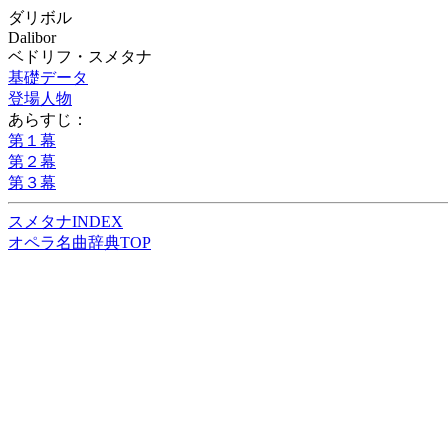
ダリボル
Dalibor
ベドリフ・スメタナ
基礎データ
登場人物
あらすじ：
第１幕
第２幕
第３幕
スメタナINDEX
オペラ名曲辞典TOP