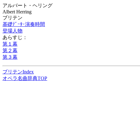
アルバート・ヘリング
Albert Herring
ブリテン
基礎ﾃﾞｰﾀ･演奏時間
登場人物
あらすじ：
第１幕
第２幕
第３幕
ブリテンIndex
オペラ名曲辞典TOP