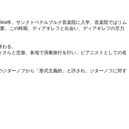
904年、サンクトペテルブルク音楽院に入学、音楽院ではリム
卒業。この時期、ディアギレフと出会い、ディアギレフの尽力
終わる。
マティスらと交遊。各地で演奏旅行を行い、ピアニストとしての名
会のジダーノフから「形式主義的」と評され、ジターノフに対す