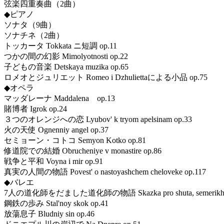
弦楽四重奏曲（2曲）
◆ピアノ
ソナタ（9曲）
ソナチネ（2曲）
トッカータ Tokkata ニ短調 op.11
つかの間の幻影 Mimolyotnosti op.22
子どもの音楽 Detskaya muzika op.65
ロメオとジュリエット Romeo i Dzhuliettaによる小品 op.75
◆オペラ
マッダレーナ Maddalena op.13
賭博者 Igrok op.24
３つのオレンジへの恋 Lyubov' k tryom apelsinam op.33
火の天使 Ognenniy angel op.37
セミョーン・コトコ Semyon Kotko op.81
修道院での結婚 Obrucheniye v monastire op.86
戦争と平和 Voyna i mir op.91
真実の人間の物語 Povest' o nastoyashchem cheloveke op.117
◆バレエ
7人の道化師をだました道化師の物語 Skazka pro shuta, semerikh shut
鋼鉄の歩み Stal'noy skok op.41
放蕩息子 Bludniy sin op.46