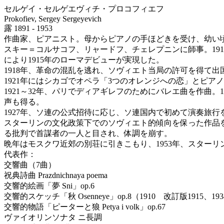
セルゲイ・セルゲエヴィチ・プロコフィエフ
Prokofiev, Sergey Sergeyevich
露 1891 - 1953
作曲家、ピアニスト。母からピアノの手ほどきを受け、幼い頃
スキー＝コルサコフ、リャードフ、チェレプニンに師事。19
により1915年のローマデビューが実現した。
1918年、革命の混乱を逃れ、ソヴィエト当局の許可を得て
1921年にはシカゴでオペラ「3つのオレンジへの恋」とピ
1921～32年、パリでディアギレフのためにバレエ曲を作曲
声も得る。
1927年、ソ連の公式招待に応じ、ソ連国内で初めて演奏旅行を
スターリンの文化政策下でのソヴィエト的傾向を保った作品を
る批判で首謀者の一人と目され、体調を崩す。
晩年はモスクワ近郊の別荘に引きこもり、1953年、スターリ
代表作：
交響曲（7曲）
祝典詩曲 Prazdnichnaya poema
交響的絵画「夢 Sni」op.6
交響的スケッチ「秋 Osenneye」op.8（1910 改訂版1915、19
交響的物語「ピーターと狼 Petya i volk」op.67
ヴァイオリンソナタ ニ長調