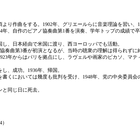
より作曲をする。1902年、グリエールらに音楽理論を習い、1
14年、自作のピアノ協奏曲第1番を演奏、学年トップの成績で
出国し、日本経由で米国に渡り、西ヨーロッパでも活動。
アノ協奏曲第3番が初演となるが、当時の聴衆の理解は得られずに
。1923年からはパリを拠点にし、ラヴェルや画家のピカソ、
し、成功。1936年、帰国。
書くにおいては幾度も批判を受け、1948年、党の中央委員
ンと同じ日に死去。
34）