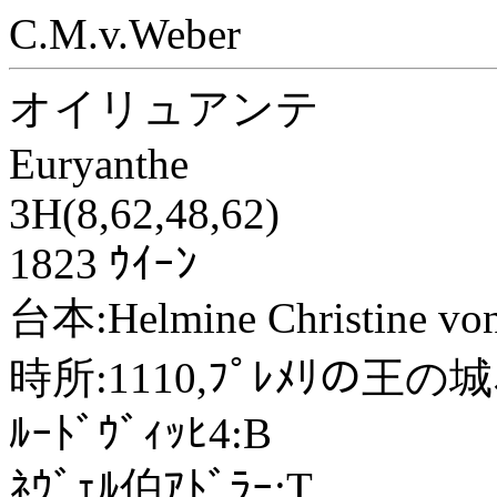
C.M.v.Weber
オイリュアンテ
Euryanthe
3H(8,62,48,62)
1823 ｳｲｰﾝ
台本:Helmine Christine vo
時所:1110,ﾌﾟﾚﾒﾘの王の城
ﾙｰﾄﾞｳﾞｨｯﾋ4:B
ﾈｳﾞｪﾙ伯ｱﾄﾞﾗｰ:T