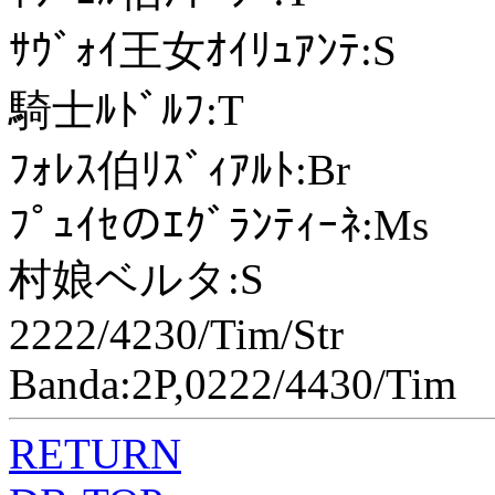
ｻｳﾞｫｲ王女ｵｲﾘｭｱﾝﾃ:S
騎士ﾙﾄﾞﾙﾌ:T
ﾌｫﾚｽ伯ﾘｽﾞｨｱﾙﾄ:Br
ﾌﾟｭｲｾのｴｸﾞﾗﾝﾃｨｰﾈ:Ms
村娘ベルタ:S
2222/4230/Tim/Str
Banda:2P,0222/4430/Tim
RETURN