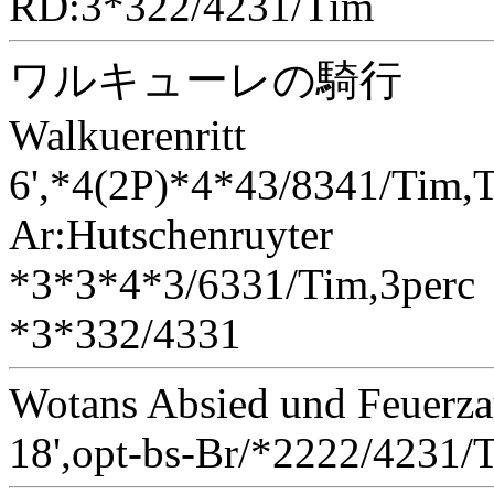
RD:3*322/4231/Tim
ワルキューレの騎行
Walkuerenritt
6',*4(2P)*4*43/8341/Tim,
Ar:Hutschenruyter
*3*3*4*3/6331/Tim,3perc
*3*332/4331
Wotans Absied und Feuerza
18',opt-bs-Br/*2222/4231/