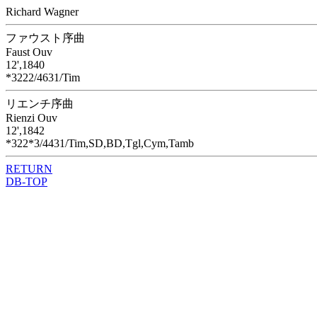
Richard Wagner
ファウスト序曲
Faust Ouv
12',1840
*3222/4631/Tim
リエンチ序曲
Rienzi Ouv
12',1842
*322*3/4431/Tim,SD,BD,Tgl,Cym,Tamb
RETURN
DB-TOP