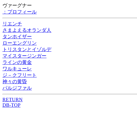
ヴァーグナー
：プロフィール
リエンチ
さまよえるオランダ人
タンホイザー
ローエングリン
トリスタンとイゾルデ
マイスタージンガー
ラインの黄金
ワルキューレ
ジ－クフリート
神々の黄昏
パルジファル
RETURN
DB-TOP