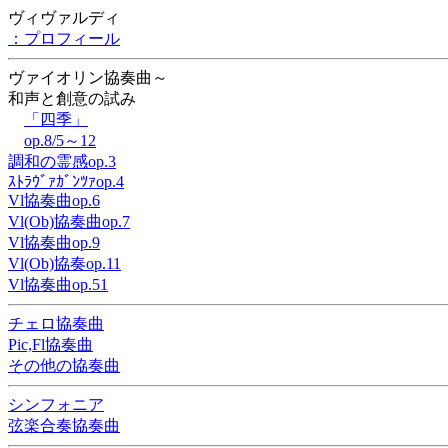
ヴィヴァルディ
：プロフィール
ヴァイオリン協奏曲～
和声と創意の試み
「四季」
op.8/5～12
調和の霊感op.3
ｽﾄﾗｳﾞｧｶﾞﾝﾂｧop.4
Vl協奏曲op.6
Vl(Ob)協奏曲op.7
Vl協奏曲op.9
Vl(Ob)協奏op.11
Vl協奏曲op.51
チェロ協奏曲
Pic,Fl協奏曲
その他の協奏曲
シンフォニア
弦楽合奏協奏曲