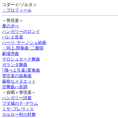
コダーイ/ゾルタン
：プロフィール
～管弦楽～
夏の夕べ
ハンガリーのロンド
バレエ音楽
ハーリ･ヤーノシュ組曲
・同上-間奏曲･二重唱
劇場序曲
マロシュセーク舞曲
ガランタ舞曲
｢飛べよ孔雀｣変奏曲
管弦楽の協奏曲
厳格なメヌエット
交響曲ハ長調
～合唱＋管弦楽～
ハンガリー詩篇
ブダ城のテ･デウム
ミサ･ブレヴィス
カルロー村の対舞