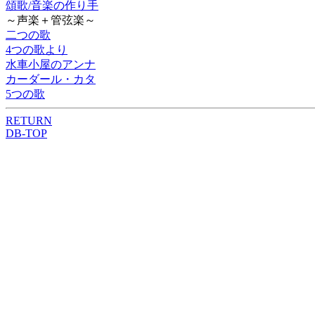
頌歌/音楽の作り手
～声楽＋管弦楽～
二つの歌
4つの歌より
水車小屋のアンナ
カーダール・カタ
5つの歌
RETURN
DB-TOP