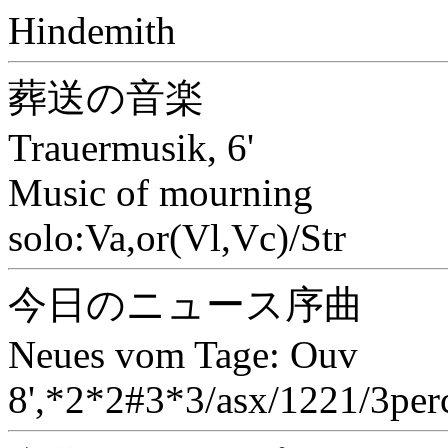
Hindemith
葬送の音楽
Trauermusik, 6'
Music of mourning
solo:Va,or(Vl,Vc)/Str
今日のニュース序曲
Neues vom Tage: Ouv
8',*2*2#3*3/asx/1221/3per